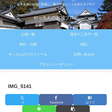
日本全国のお城に登城し、魅力や見どころを伝えるブログ
やっちんのお城ブログ
お城一覧
現存十二天守一覧
神社、仏閣
雑記
やっちんのプロフィール
お問い合わせ
プライバシーポリシー
IMG_5141
X
Facebook
はてブ