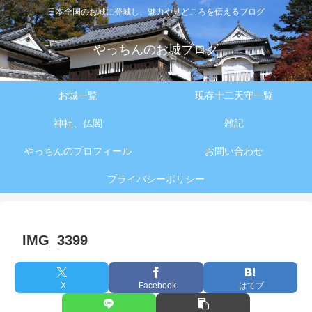
日本全国のお城に登城し、魅力や見どころを伝えるブログ
やっちんのお城ブログ
お城一覧
現存十二天守一覧
神社、仏閣
雑記
やっちんのプロフィール
お問い合わせ
プライバシーポリシー
IMG_3399
X
Facebook
はてブ