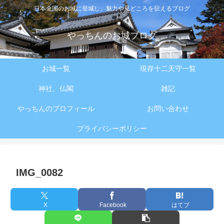
日本全国のお城に登城し、魅力や見どころを伝えるブログ
やっちんのお城ブログ
お城一覧
現存十二天守一覧
神社、仏閣
雑記
やっちんのプロフィール
お問い合わせ
プライバシーポリシー
IMG_0082
X
Facebook
はてブ