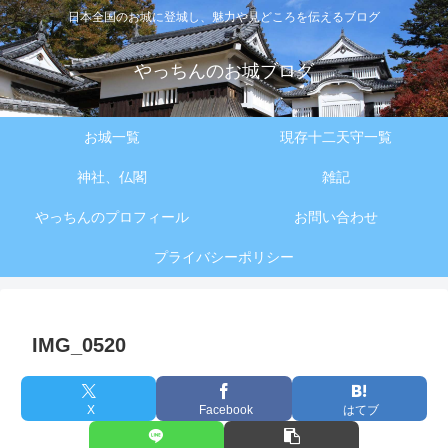
日本全国のお城に登城し、魅力や見どころを伝えるブログ
やっちんのお城ブログ
お城一覧
現存十二天守一覧
神社、仏閣
雑記
やっちんのプロフィール
お問い合わせ
プライバシーポリシー
IMG_0520
X
Facebook
はてブ