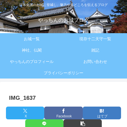
日本全国のお城に登城し、魅力や見どころを伝えるブログ
やっちんのお城ブログ
お城一覧
現存十二天守一覧
神社、仏閣
雑記
やっちんのプロフィール
お問い合わせ
プライバシーポリシー
IMG_1637
X
Facebook
はてブ