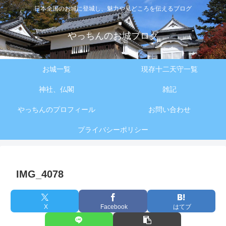
日本全国のお城に登城し、魅力や見どころを伝えるブログ
やっちんのお城ブログ
お城一覧
現存十二天守一覧
神社、仏閣
雑記
やっちんのプロフィール
お問い合わせ
プライバシーポリシー
IMG_4078
X
Facebook
はてブ