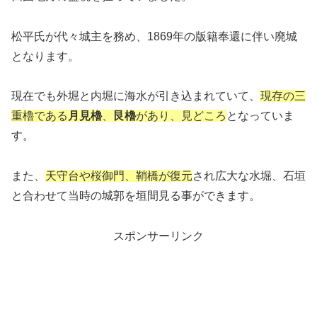
松平氏が代々城主を務め、1869年の版籍奉還に伴い廃城
となります。
現在でも外堀と内堀に海水が引き込まれていて、
現存の三
重櫓である
月見櫓
、
艮櫓
があり、見どころ
となっていま
す。
また、
天守台や桜御門、鞘橋が復元
され広大な水堀、石垣
と合わせて当時の城郭を垣間見る事ができます。
スポンサーリンク