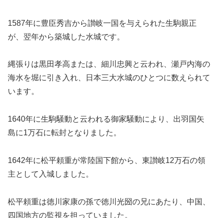
1587年に豊臣秀吉から讃岐一国を与えられた生駒親正
が、翌年から築城した水城です。
縄張りは黒田孝高または、細川忠興と云われ、瀬戸内海の
海水を堀に引き入れ、日本三大水城のひとつに数えられて
います。
1640年に生駒騒動と云われる御家騒動により、出羽国矢
島に1万石に転封となりました。
1642年に松平頼重が常陸国下館から、東讃岐12万石の領
主として入城しました。
松平頼重は徳川家康の孫で徳川光圀の兄にあたり、中国、
四国地方の監視を担っていました。