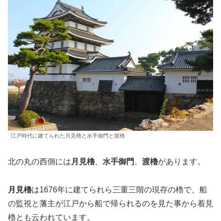
江戸時代に建てられた月見櫓と水手御門と渡櫓
北の丸の西側には
月見櫓
、
水手御門
、
渡櫓
があります。
月見櫓
は1676年に建てられら三重三階の現存の櫓で、船
の監視と藩主が江戸から船で帰られるのを見た事から着見
櫓とも云われています。