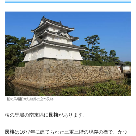
桜の馬場旧太鼓櫓跡に立つ艮櫓
桜の馬場の南東隅に
艮櫓
があります。
艮櫓
は1677年に建てられた三重三階の現存の櫓で、かつ