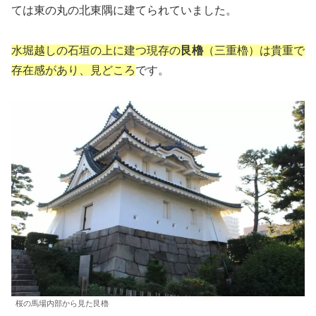
ては東の丸の北東隅に建てられていました。
水堀越しの石垣の上に建つ現存の
艮櫓
（三重櫓）は貴重で
存在感があり、見どころ
です。
桜の馬場内部から見た艮櫓