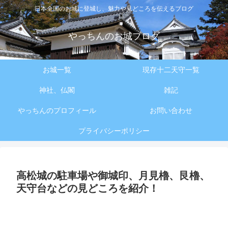
日本全国のお城に登城し、魅力や見どころを伝えるブログ
やっちんのお城ブログ
お城一覧
現存十二天守一覧
神社、仏閣
雑記
やっちんのプロフィール
お問い合わせ
プライバシーポリシー
高松城の駐車場や御城印、月見櫓、艮櫓、
天守台などの見どころを紹介！