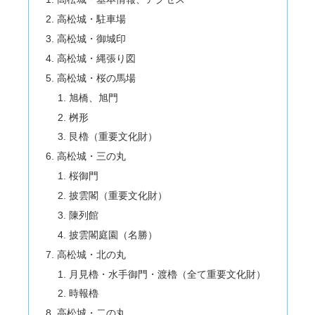
高松城・駐車場
高松城・御城印
高松城・縄張り図
高松城・桜の馬場
旭橋、旭門
桝形
艮櫓（重要文化財）
高松城・三の丸
桜御門
披雲閣（重要文化財）
陳列館
披雲閣庭園（名勝）
高松城・北の丸
月見櫓・水手御門・渡櫓（全て重要文化財）
時報櫓
高松城・二の丸