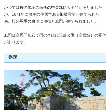
かつては桜の馬場の南側の中央部に大手門がありました
が、1671年に藩主の住居である旧披雲閣が建てられた
為、桜の馬場の東側に旭橋と旭門が建てられました。
旭門は高麗門形式で門のそばに玉藻公園（高松城）の受付
があります。
桝形