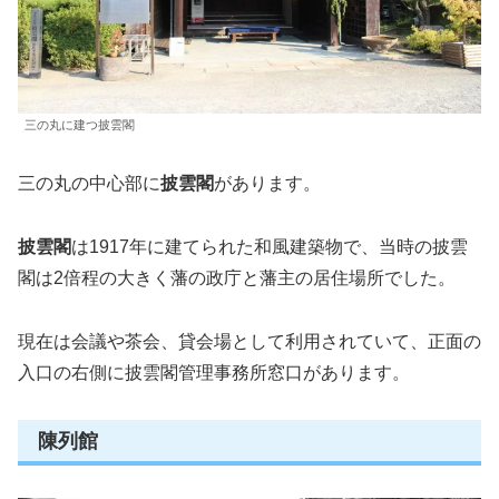
三の丸に建つ披雲閣
三の丸の中心部に
披雲閣
があります。
披雲閣
は1917年に建てられた和風建築物で、当時の披雲
閣は2倍程の大きく藩の政庁と藩主の居住場所でした。
現在は会議や茶会、貸会場として利用されていて、正面の
入口の右側に披雲閣管理事務所窓口があります。
陳列館