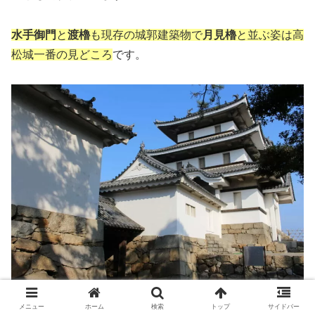
水手御門
と
渡櫓
も現存の城郭建築物で
月見櫓
と並ぶ姿は高
松城一番の見どころ
です。
北の丸内部から見た月見櫓
メニュー
ホーム
検索
トップ
サイドバー