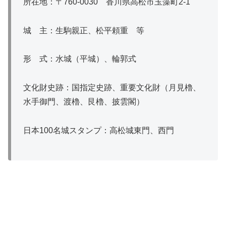
所在地：〒760‐0030 香川県高松市玉藻町2‐1
城 主：生駒親正、松平頼重 等
形 式：水城（平城）、輪郭式
文化財史跡：国指定史跡、重要文化財（月見櫓、
水手御門、渡櫓、艮櫓、披雲閣）
日本100名城スタンプ：高松城東門、西門