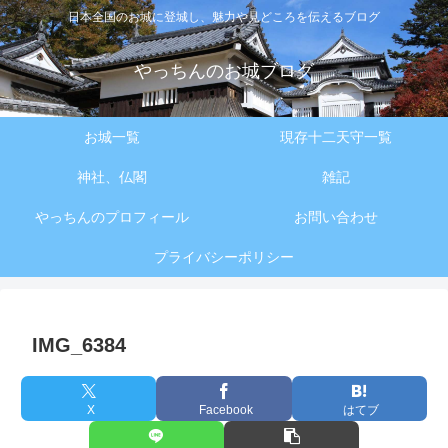
日本全国のお城に登城し、魅力や見どころを伝えるブログ
やっちんのお城ブログ
お城一覧
現存十二天守一覧
神社、仏閣
雑記
やっちんのプロフィール
お問い合わせ
プライバシーポリシー
IMG_6384
X
Facebook
はてブ