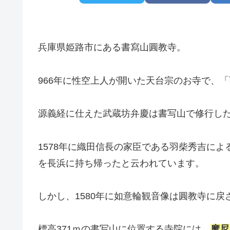
兵庫県姫路市にある書寫山圓教寺。
966年に性空上人が開いた天台宗のお寺で、
源義経に仕えた武蔵坊弁慶は書写山で修行し
1578年に織田信長の家臣である羽柴秀吉に
を長浜に持ち帰ったと云われています。
しかし、1580年に如意輪観音像は圓教寺に戻
標高371ｍの書写山に位置する寺院には、
摩尼