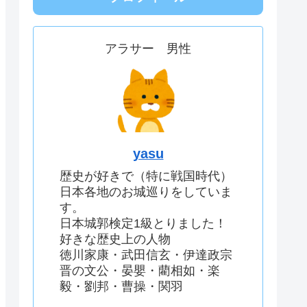
アラサー 男性
yasu
歴史が好きで（特に戦国時代）
日本各地のお城巡りをしていま
す。
日本城郭検定1級とりました！
好きな歴史上の人物
徳川家康・武田信玄・伊達政宗
晋の文公・晏嬰・藺相如・楽
毅・劉邦・曹操・関羽