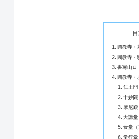
目
圓教寺・
圓教寺・
書写山ロ
圓教寺・
仁王門
十妙院
摩尼殿
大講堂
食堂（
常行堂