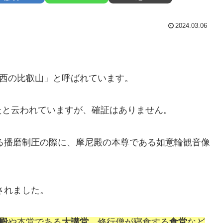
2024.03.06
「西の比叡山」と呼ばれています。
たと云われていますが、確証はありません。
よる播磨制圧の際に、摩尼殿の本尊である如意輪観音像
されました。
殿
や本堂である
大講堂
、修行僧が寝食する
食堂
など