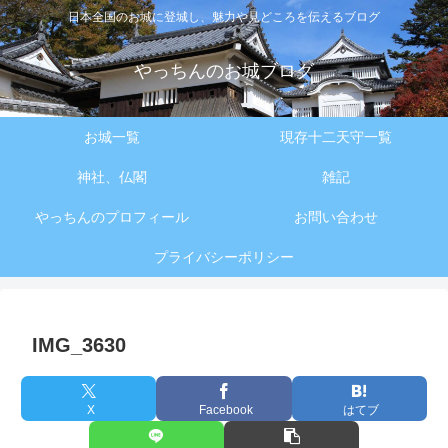
日本全国のお城に登城し、魅力や見どころを伝えるブログ
やっちんのお城ブログ
お城一覧
現存十二天守一覧
神社、仏閣
雑記
やっちんのプロフィール
お問い合わせ
プライバシーポリシー
IMG_3630
X
Facebook
はてブ