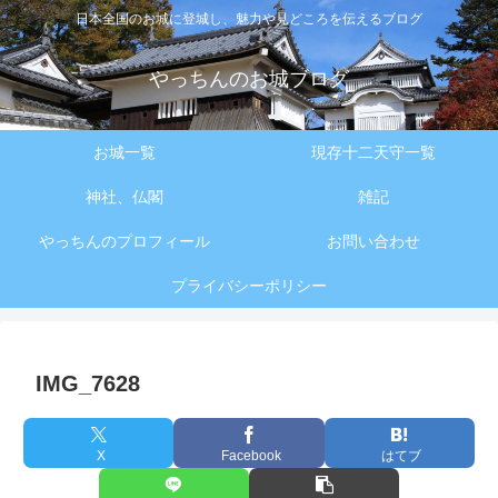
日本全国のお城に登城し、魅力や見どころを伝えるブログ
やっちんのお城ブログ
お城一覧
現存十二天守一覧
神社、仏閣
雑記
やっちんのプロフィール
お問い合わせ
プライバシーポリシー
IMG_7628
X
Facebook
はてブ