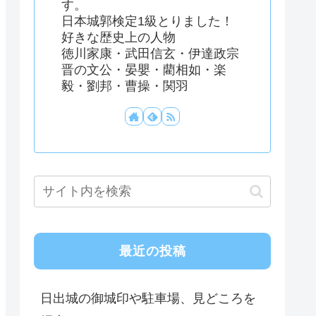
す。
日本城郭検定1級とりました！
好きな歴史上の人物
徳川家康・武田信玄・伊達政宗
晋の文公・晏嬰・藺相如・楽
毅・劉邦・曹操・関羽
最近の投稿
日出城の御城印や駐車場、見どころを