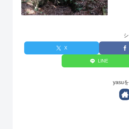
シ
X
LINE
yas