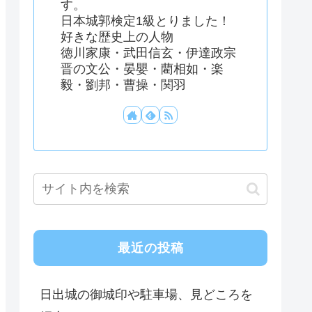
す。
日本城郭検定1級とりました！
好きな歴史上の人物
徳川家康・武田信玄・伊達政宗
晋の文公・晏嬰・藺相如・楽
毅・劉邦・曹操・関羽
最近の投稿
日出城の御城印や駐車場、見どころを