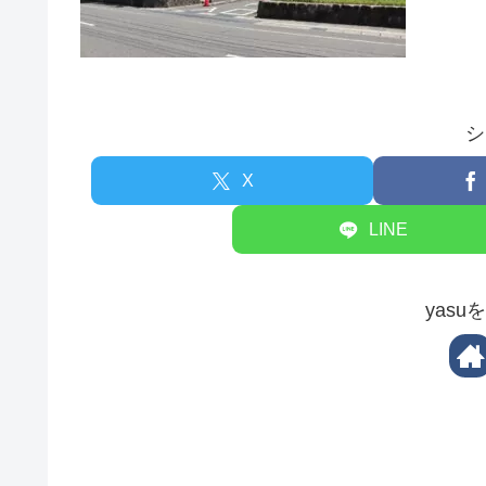
シ
X
LINE
yas