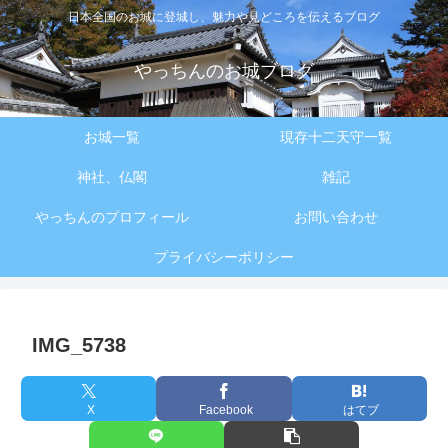
日本全国のお城に登城し、魅力や見どころを伝えるブログ
やっちんのお城ブログ
お城一覧
現存十二天守一覧
神社、仏閣
雑記
やっちんのプロフィール
お問い合わせ
プライバシーポリシー
IMG_5738
X
Facebook
はてブ