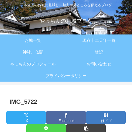
日本全国のお城に登城し、魅力や見どころを伝えるブログ
やっちんのお城ブログ
お城一覧
現存十二天守一覧
神社、仏閣
雑記
やっちんのプロフィール
お問い合わせ
プライバシーポリシー
IMG_5722
X
Facebook
はてブ