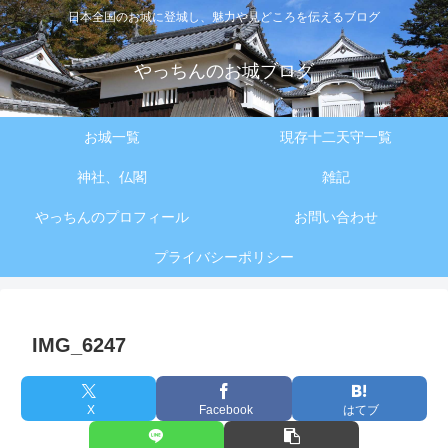
日本全国のお城に登城し、魅力や見どころを伝えるブログ
やっちんのお城ブログ
お城一覧
現存十二天守一覧
神社、仏閣
雑記
やっちんのプロフィール
お問い合わせ
プライバシーポリシー
IMG_6247
X
Facebook
はてブ