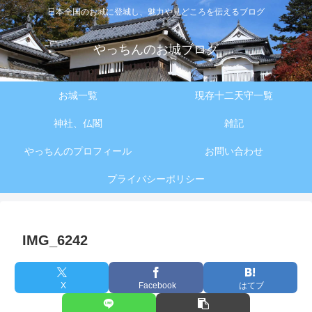
日本全国のお城に登城し、魅力や見どころを伝えるブログ
やっちんのお城ブログ
お城一覧
現存十二天守一覧
神社、仏閣
雑記
やっちんのプロフィール
お問い合わせ
プライバシーポリシー
IMG_6242
X
Facebook
はてブ