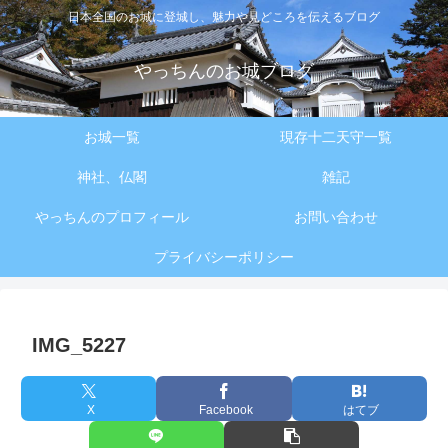
日本全国のお城に登城し、魅力や見どころを伝えるブログ
やっちんのお城ブログ
お城一覧
現存十二天守一覧
神社、仏閣
雑記
やっちんのプロフィール
お問い合わせ
プライバシーポリシー
IMG_5227
X
Facebook
はてブ