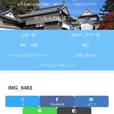
日本全国のお城に登城し、魅力や見どころを伝えるブログ
やっちんのお城ブログ
お城一覧
現存十二天守一覧
神社、仏閣
雑記
やっちんのプロフィール
お問い合わせ
プライバシーポリシー
IMG_6483
X
Facebook
はてブ