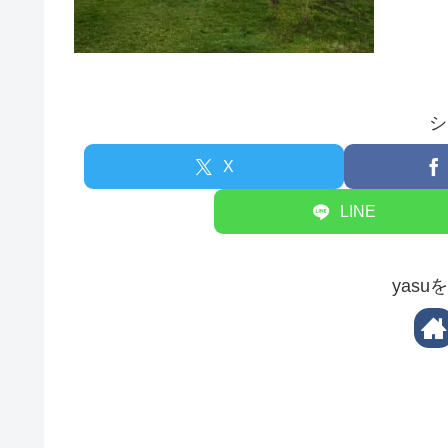
シ
X
LINE
yas