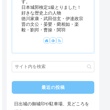
す。
日本城郭検定1級とりました！
好きな歴史上の人物
徳川家康・武田信玄・伊達政宗
晋の文公・晏嬰・藺相如・楽
毅・劉邦・曹操・関羽
最近の投稿
日出城の御城印や駐車場、見どころを