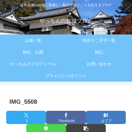
日本全国のお城に登城し、魅力や見どころを伝えるブログ
やっちんのお城ブログ
お城一覧
現存十二天守一覧
神社、仏閣
雑記
やっちんのプロフィール
お問い合わせ
プライバシーポリシー
IMG_5508
X
Facebook
はてブ