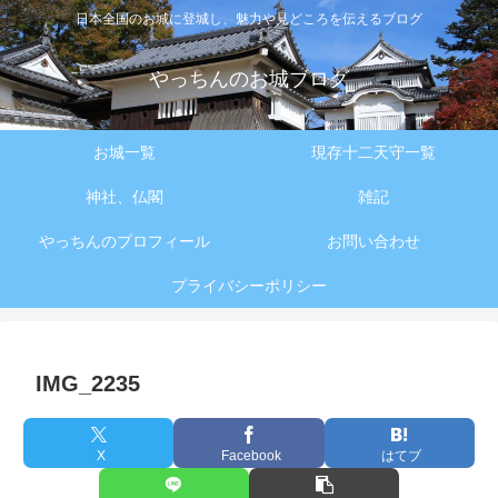
日本全国のお城に登城し、魅力や見どころを伝えるブログ
やっちんのお城ブログ
お城一覧
現存十二天守一覧
神社、仏閣
雑記
やっちんのプロフィール
お問い合わせ
プライバシーポリシー
IMG_2235
X
Facebook
はてブ