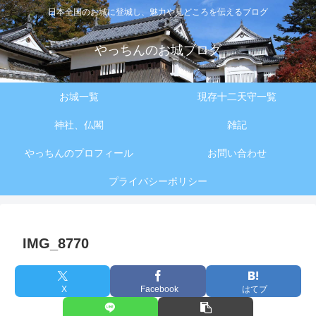
日本全国のお城に登城し、魅力や見どころを伝えるブログ
やっちんのお城ブログ
お城一覧
現存十二天守一覧
神社、仏閣
雑記
やっちんのプロフィール
お問い合わせ
プライバシーポリシー
IMG_8770
X
Facebook
はてブ