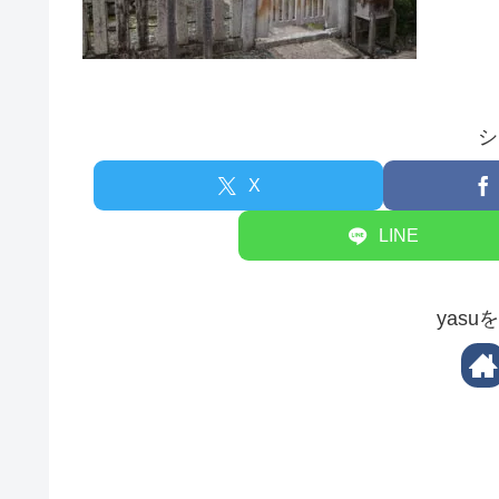
シ
X
LINE
yas