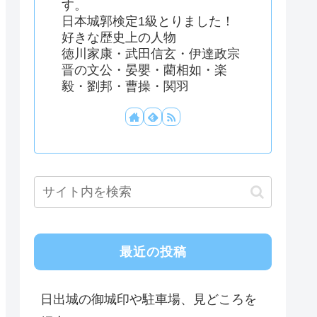
す。
日本城郭検定1級とりました！
好きな歴史上の人物
徳川家康・武田信玄・伊達政宗
晋の文公・晏嬰・藺相如・楽
毅・劉邦・曹操・関羽
最近の投稿
日出城の御城印や駐車場、見どころを