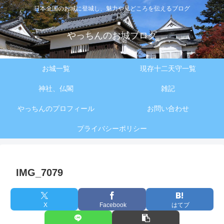
日本全国のお城に登城し、魅力や見どころを伝えるブログ
やっちんのお城ブログ
お城一覧
現存十二天守一覧
神社、仏閣
雑記
やっちんのプロフィール
お問い合わせ
プライバシーポリシー
IMG_7079
X
Facebook
はてブ