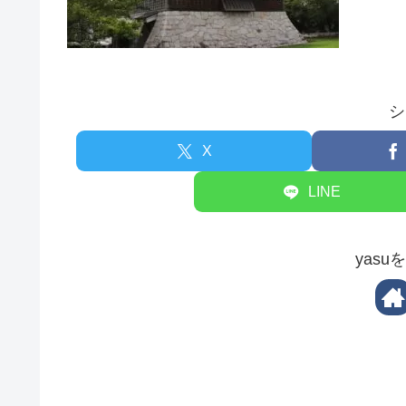
シ
X
LINE
yas