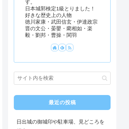
す。
日本城郭検定1級とりました！
好きな歴史上の人物
徳川家康・武田信玄・伊達政宗
晋の文公・晏嬰・藺相如・楽
毅・劉邦・曹操・関羽
最近の投稿
日出城の御城印や駐車場、見どころを