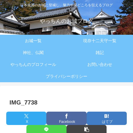
日本全国のお城に登城し、魅力や見どころを伝えるブログ
やっちんのお城ブログ
お城一覧
現存十二天守一覧
神社、仏閣
雑記
やっちんのプロフィール
お問い合わせ
プライバシーポリシー
IMG_7738
X
Facebook
はてブ