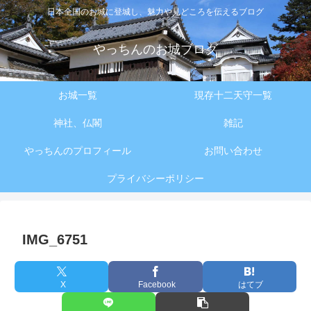
日本全国のお城に登城し、魅力や見どころを伝えるブログ
やっちんのお城ブログ
お城一覧
現存十二天守一覧
神社、仏閣
雑記
やっちんのプロフィール
お問い合わせ
プライバシーポリシー
IMG_6751
X
Facebook
はてブ