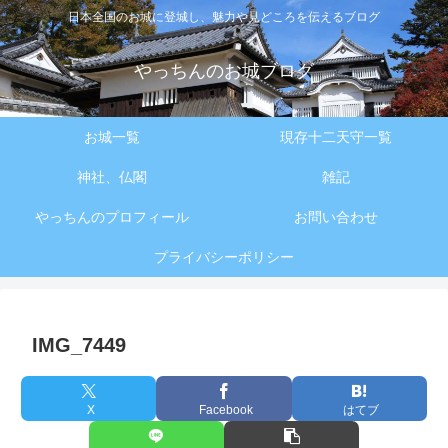
日本全国のお城に登城し、魅力や見どころを伝えるブログ
やっちんのお城ブログ
お城一覧
現存十二天守一覧
神社、仏閣
雑記
やっちんのプロフィール
お問い合わせ
プライバシーポリシー
IMG_7449
X
Facebook
はてブ