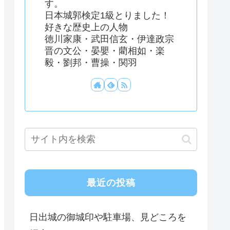
す。
日本城郭検定1級とりました！
好きな歴史上の人物
徳川家康・武田信玄・伊達政宗
晋の文公・晏嬰・藺相如・楽
毅・劉邦・曹操・関羽
最近の投稿
日出城の御城印や駐車場、見どころを