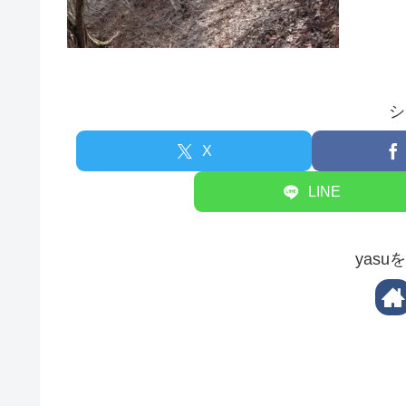
シ
X
LINE
yas