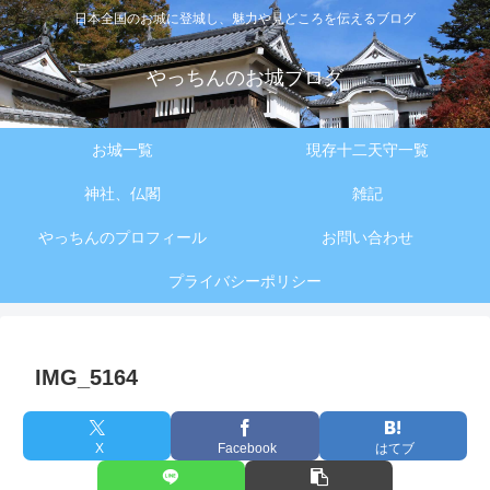
日本全国のお城に登城し、魅力や見どころを伝えるブログ
やっちんのお城ブログ
お城一覧
現存十二天守一覧
神社、仏閣
雑記
やっちんのプロフィール
お問い合わせ
プライバシーポリシー
IMG_5164
X
Facebook
はてブ