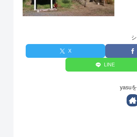
シ
X
LINE
yas