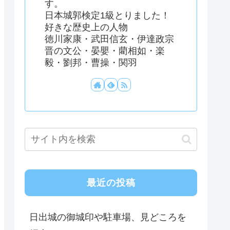
す。
日本城郭検定1級とりました！
好きな歴史上の人物
徳川家康・武田信玄・伊達政宗
晋の文公・晏嬰・藺相如・楽
毅・劉邦・曹操・関羽
最近の投稿
日出城の御城印や駐車場、見どころを