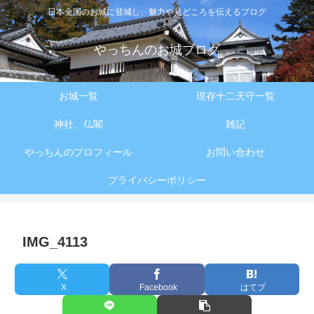
日本全国のお城に登城し、魅力や見どころを伝えるブログ
やっちんのお城ブログ
お城一覧
現存十二天守一覧
神社、仏閣
雑記
やっちんのプロフィール
お問い合わせ
プライバシーポリシー
IMG_4113
X
Facebook
はてブ