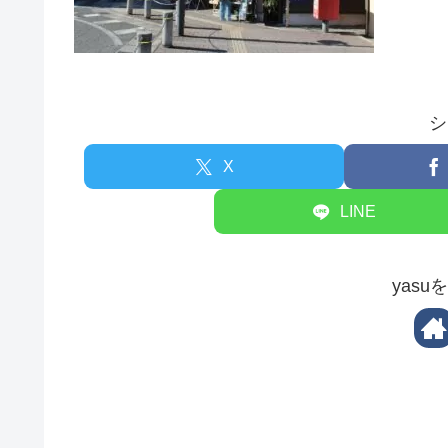
シ
X
LINE
yas