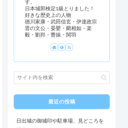
す。
日本城郭検定1級とりました！
好きな歴史上の人物
徳川家康・武田信玄・伊達政宗
晋の文公・晏嬰・藺相如・楽
毅・劉邦・曹操・関羽
最近の投稿
日出城の御城印や駐車場、見どころを