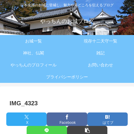
日本全国のお城に登城し、魅力や見どころを伝えるブログ
やっちんのお城ブログ
お城一覧
現存十二天守一覧
神社、仏閣
雑記
やっちんのプロフィール
お問い合わせ
プライバシーポリシー
IMG_4323
X
Facebook
はてブ