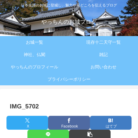
日本全国のお城に登城し、魅力や見どころを伝えるブログ
やっちんのお城ブログ
お城一覧
現存十二天守一覧
神社、仏閣
雑記
やっちんのプロフィール
お問い合わせ
プライバシーポリシー
IMG_5702
X
Facebook
はてブ