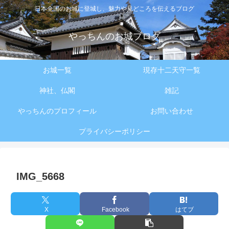
日本全国のお城に登城し、魅力や見どころを伝えるブログ
やっちんのお城ブログ
お城一覧
現存十二天守一覧
神社、仏閣
雑記
やっちんのプロフィール
お問い合わせ
プライバシーポリシー
IMG_5668
X
Facebook
はてブ