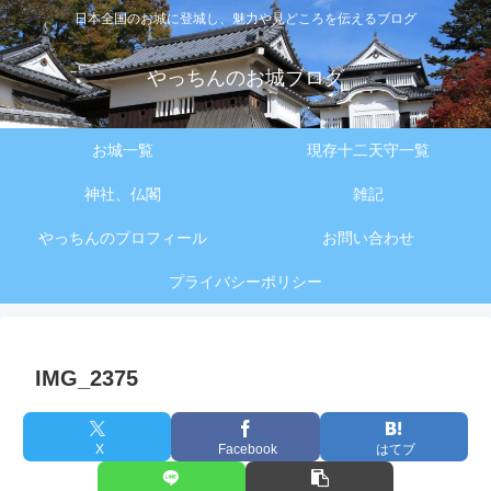
日本全国のお城に登城し、魅力や見どころを伝えるブログ
やっちんのお城ブログ
お城一覧
現存十二天守一覧
神社、仏閣
雑記
やっちんのプロフィール
お問い合わせ
プライバシーポリシー
IMG_2375
X
Facebook
はてブ