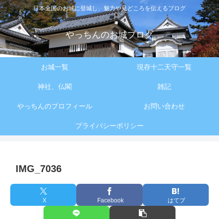
日本全国のお城に登城し、魅力や見どころを伝えるブログ
やっちんのお城ブログ
お城一覧
現存十二天守一覧
神社、仏閣
雑記
やっちんのプロフィール
お問い合わせ
プライバシーポリシー
IMG_7036
X
Facebook
はてブ