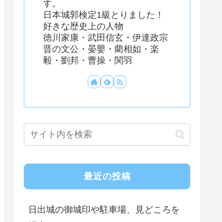
す。
日本城郭検定1級とりました！
好きな歴史上の人物
徳川家康・武田信玄・伊達政宗
晋の文公・晏嬰・藺相如・楽
毅・劉邦・曹操・関羽
最近の投稿
日出城の御城印や駐車場、見どころを