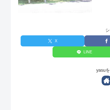
シ
X
LINE
yas