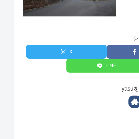
シ
X
LINE
yas