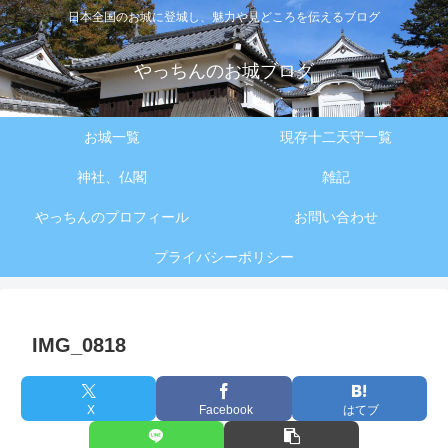
日本全国のお城に登城し、魅力や見どころを伝えるブログ
やっちんのお城ブログ
お城一覧
現存十二天守一覧
神社、仏閣
雑記
やっちんのプロフィール
お問い合わせ
プライバシーポリシー
IMG_0818
X
Facebook
はてブ