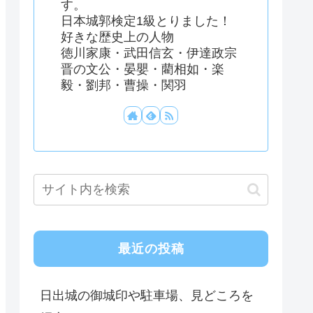
す。
日本城郭検定1級とりました！
好きな歴史上の人物
徳川家康・武田信玄・伊達政宗
晋の文公・晏嬰・藺相如・楽
毅・劉邦・曹操・関羽
最近の投稿
日出城の御城印や駐車場、見どころを