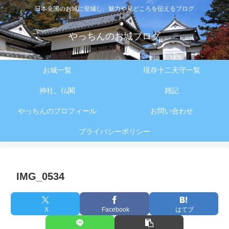
日本全国のお城に登城し、魅力や見どころを伝えるブログ
やっちんのお城ブログ
お城一覧
現存十二天守一覧
神社、仏閣
雑記
やっちんのプロフィール
お問い合わせ
プライバシーポリシー
IMG_0534
X
Facebook
はてブ