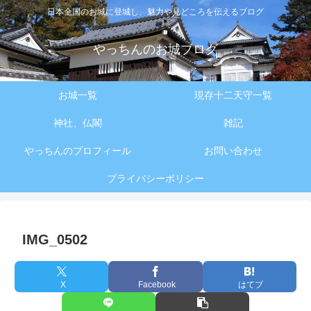
日本全国のお城に登城し、魅力や見どころを伝えるブログ
やっちんのお城ブログ
お城一覧
現存十二天守一覧
神社、仏閣
雑記
やっちんのプロフィール
お問い合わせ
プライバシーポリシー
IMG_0502
X
Facebook
はてブ