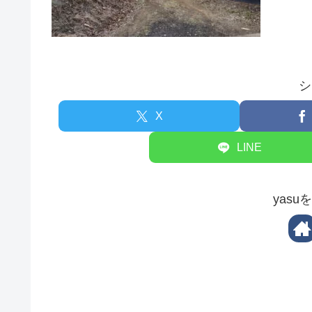
シ
X
LINE
yas