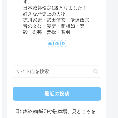
す。
日本城郭検定1級とりました！
好きな歴史上の人物
徳川家康・武田信玄・伊達政宗
晋の文公・晏嬰・藺相如・楽
毅・劉邦・曹操・関羽
最近の投稿
日出城の御城印や駐車場、見どころを