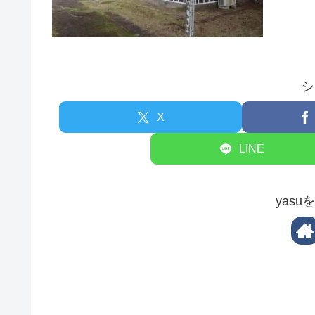
シ
X
LINE
yas