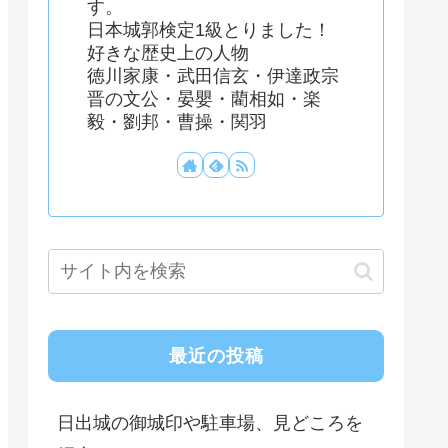
す。
日本城郭検定1級とりました！
好きな歴史上の人物
徳川家康・武田信玄・伊達政宗
晋の文公・晏嬰・藺相如・楽
毅・劉邦・曹操・関羽
最近の投稿
日出城の御城印や駐車場、見どころを