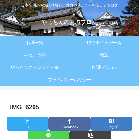
日本全国のお城に登城し、魅力や見どころを伝えるブログ
やっちんのお城ブログ
お城一覧
現存十二天守一覧
神社、仏閣
雑記
やっちんのプロフィール
お問い合わせ
プライバシーポリシー
IMG_6205
X
Facebook
はてブ