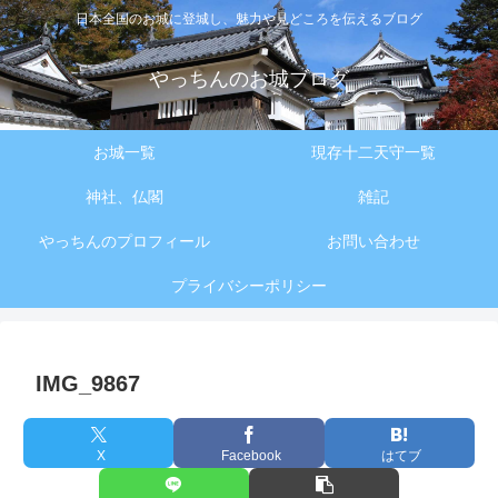
日本全国のお城に登城し、魅力や見どころを伝えるブログ
やっちんのお城ブログ
お城一覧
現存十二天守一覧
神社、仏閣
雑記
やっちんのプロフィール
お問い合わせ
プライバシーポリシー
IMG_9867
X
Facebook
はてブ