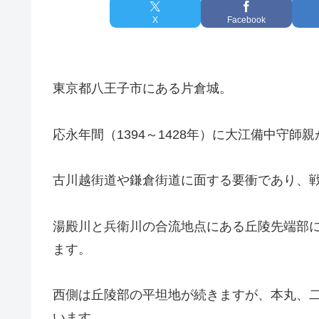
X
Facebook
東京都八王子市にある片倉城。
応永年間（1394～1428年）に大江備中守
古川越街道や鎌倉街道に面する要衝であり、
湯殿川と兵衛川の合流地点にある丘陵先端部
ます。
西側は丘陵部の平坦地が続きますが、本丸、
います。