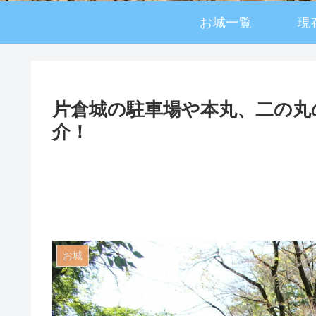
お城一覧
現
片倉城の駐車場や本丸、二の丸
介！
お城