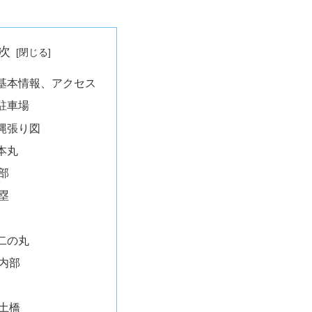
次
基本情報、アクセス
駐車場
縄張り図
本丸
部
塁
二の丸
内部
土橋