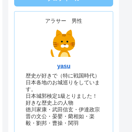
アラサー 男性
yasu
歴史が好きで（特に戦国時代）
日本各地のお城巡りをしていま
す。
日本城郭検定1級とりました！
好きな歴史上の人物
徳川家康・武田信玄・伊達政宗
晋の文公・晏嬰・藺相如・楽
毅・劉邦・曹操・関羽